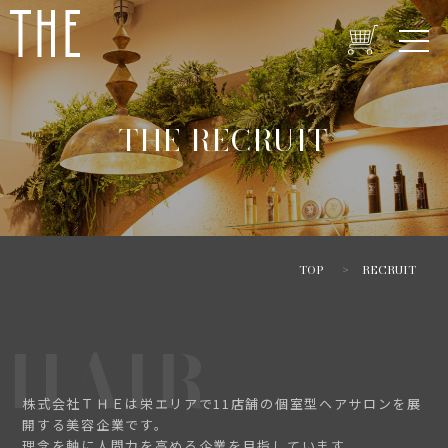
THE RECRUIT
TOP
>
RECRUIT
HAIR
株式会社ＴＨＥは栄エリアで11店舗の個室型ヘアサロンを展
開する美容企業です。
理念を軸に人間力を高める企業を目指しています。